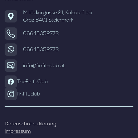
Millöckergasse 21, Kalsdorf bei
Graz 8401 Steiermark
06645052773
06645052773
info@finfit-club.at
TheFinfitClub
finfit_club
Datenschutzerklärung
Impressum