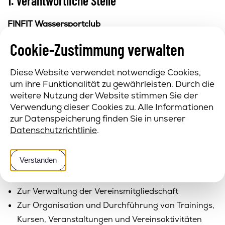
1. Verantwortliche Stelle
FINFIT Wassersportclub
Millöckergasse 21
Cookie-Zustimmung verwalten
8401 Kalsdorf bei Graz
Steiermark, Österreich
Diese Website verwendet notwendige Cookies,
Telefon:
+43 664 / 50 52 773
um ihre Funktionalität zu gewährleisten. Durch die
E-Mail:
info@finfit-club.at
weitere Nutzung der Website stimmen Sie der
Verwendung dieser Cookies zu. Alle Informationen
2. Zwecke der Verarbeitung
zur Datenspeicherung finden Sie in unserer
Datenschutzrichtlinie
.
Die von Ihnen zur Verfügung gestellten
personenbezogenen Daten werden zu folgenden
Zwecken verarbeitet:
Verstanden
Zur Bearbeitung von Anfragen
Zur Verwaltung der Vereinsmitgliedschaft
Zur Organisation und Durchführung von Trainings,
Kursen, Veranstaltungen und Vereinsaktivitäten