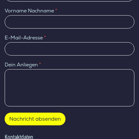
m
Vorname Nachname
*
i
c
h
f
ü
E-Mail-Adresse
*
r
.
.
.
Dein Anliegen
*
*
Nachricht absenden
Kontaktdaten